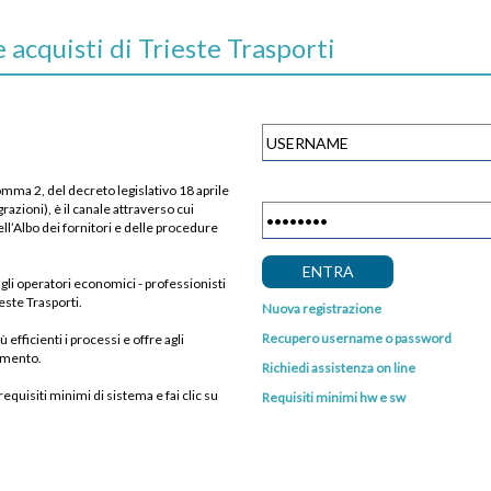
 acquisti di Trieste Trasporti
omma 2, del decreto legislativo 18 aprile
azioni), è il canale attraverso cui
ll’Albo dei fornitori e delle procedure
i gli operatori economici - professionisti
este Trasporti.
Nuova registrazione
Recupero username o password
 efficienti i processi e offre agli
gimento.
Richiedi assistenza on line
requisiti minimi di sistema e fai clic su
Requisiti minimi hw e sw