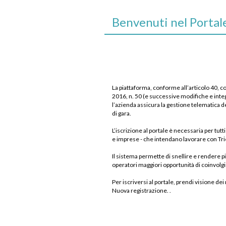
Benvenuti nel Portale
La piattaforma, conforme all’articolo 40, c
2016, n. 50 (e successive modifiche e integr
l’azienda assicura la gestione telematica de
di gara.
L’iscrizione al portale è necessaria per tutt
e imprese - che intendano lavorare con Tri
Il sistema permette di snellire e rendere più
operatori maggiori opportunità di coinvol
Per iscriversi al portale, prendi visione dei 
Nuova registrazione. .